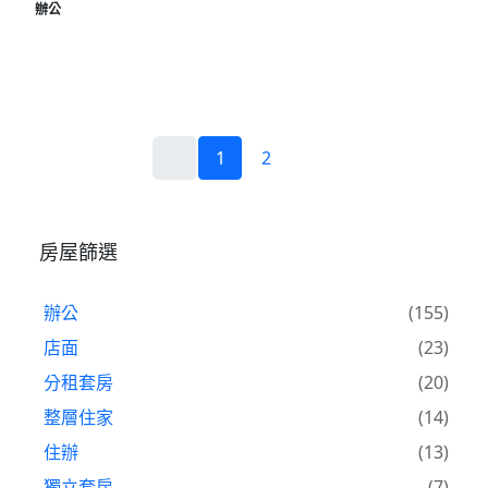
辦公
1
2
房屋篩選
辦公
(155)
店面
(23)
分租套房
(20)
整層住家
(14)
住辦
(13)
獨立套房
(7)