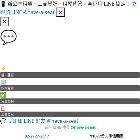
📱 辦公室租賃・工商登記・租屋代管，全程用 LINE 搞定！
立
即加 LINE @have-a-seat
✕
✕
💬
加 LINE 好友，立即免費諮詢！
辦公室租賃・工商登記・租屋代管
⚡
當日回覆
🏢
四大館別
✅
免費諮詢
📋
工商登記
💬 立即加 LINE 好友 @have-a-seat
或在 LINE 搜尋
@have-a-seat
02-2727-2517
11077台北市信義區