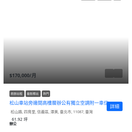
$170,000
/月
商辦出租
最新釋出
熱門
松山車站旁邊間高樓層辦公有獨立空調附一車位
詳細
松山路, 四育里, 信義區, 潭美, 臺北市, 11087, 臺灣
61.92
坪
辦公