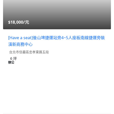
$18,000
/元
[Have a seat]後山埤捷運站旁4~5人座板南線捷運旁裝
潢新商務中心
台北市信義區忠孝東路五段
6
坪
辦公