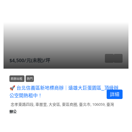
$4,500
/元(未稅)/坪
商辦出租
熱門
🚀 台北信義區新地標商辦｜遠雄大巨蛋園區⎯頂級辦
詳細
公空間熱租中！
忠孝東路四段, 車層里, 大安區, 東區商圈, 臺北市, 106059, 臺灣
辦公