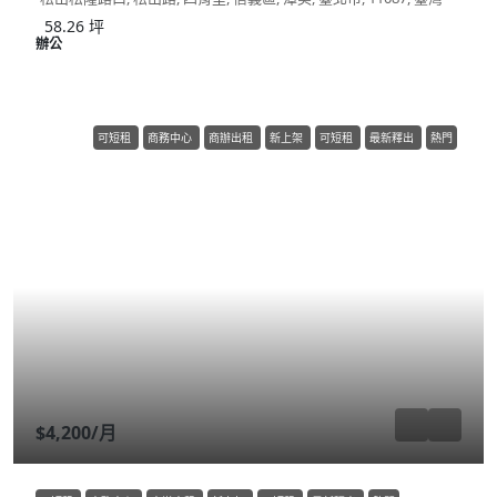
58.26
坪
辦公
可短租
商務中心
商辦出租
新上架
可短租
最新釋出
熱門
$4,200
/月