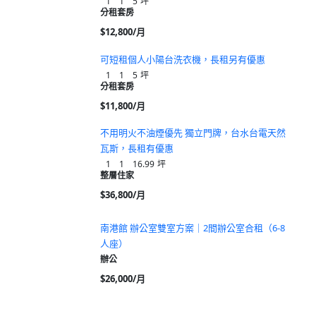
1
1
5
坪
分租套房
$12,800/月
可短租個人小陽台洗衣機，長租另有優惠
1
1
5
坪
分租套房
$11,800/月
不用明火不油煙優先 獨立門牌，台水台電天然
瓦斯，長租有優惠
1
1
16.99
坪
整層住家
$36,800/月
南港館 辦公室雙室方案｜2間辦公室合租（6-8
人座）
辦公
$26,000/月