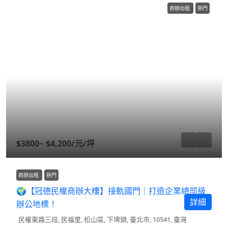
商辦出租
熱門
$3800~
$4,200
/元/坪
商辦出租
熱門
🌍【冠德民權商辦大樓】接軌國門｜打造企業總部級
詳細
辦公地標！
民權東路三段, 民福里, 松山區, 下埤頭, 臺北市, 10541, 臺灣