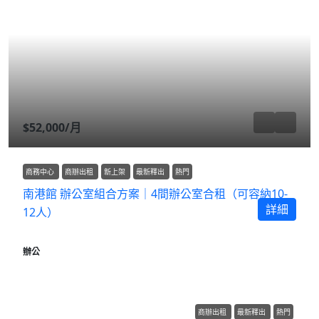
$52,000
/月
商務中心
商辦出租
新上架
最新釋出
熱門
南港館 辦公室組合方案｜4間辦公室合租（可容納10-
詳細
12人）
辦公
商辦出租
最新釋出
熱門