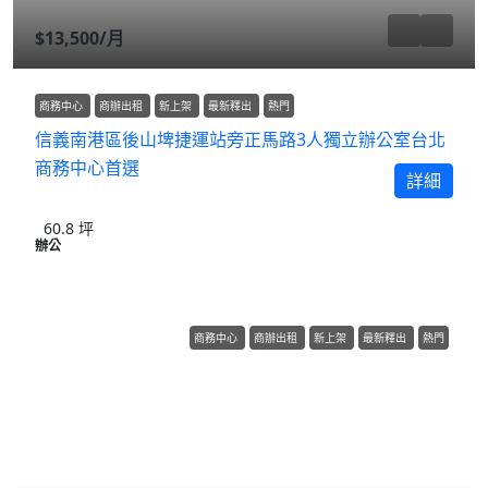
$13,500
/月
商務中心
商辦出租
新上架
最新釋出
熱門
信義南港區後山埤捷運站旁正馬路3人獨立辦公室台北
商務中心首選
詳細
60.8
坪
辦公
商務中心
商辦出租
新上架
最新釋出
熱門