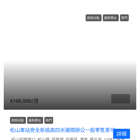
商辦出租
最新釋出
熱門
$160,000
/月
商辦出租
最新釋出
熱門
松山車站旁全新挑高四米邊間辦公一般零售業可
詳細
松山松隆路口, 松山路, 四育里, 信義區, 潭美, 臺北市, 11087, 臺灣