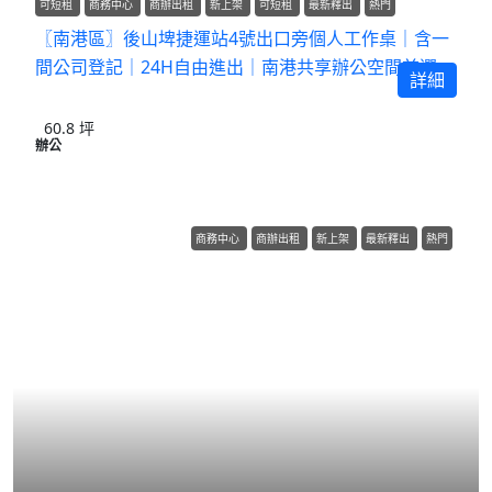
可短租
商務中心
商辦出租
新上架
可短租
最新釋出
熱門
〖南港區〗後山埤捷運站4號出口旁個人工作桌｜含一
間公司登記｜24H自由進出｜南港共享辦公空間首選
詳細
60.8
坪
辦公
商務中心
商辦出租
新上架
最新釋出
熱門