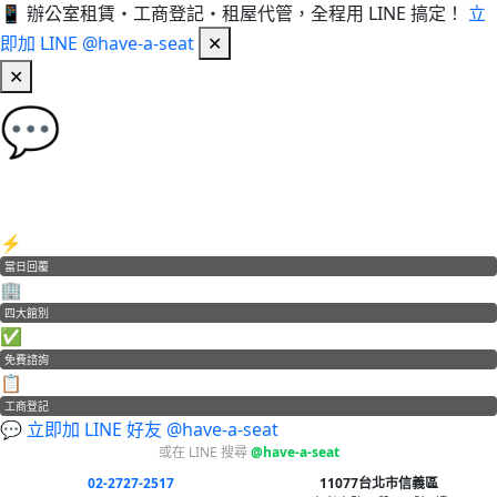
📱 辦公室租賃・工商登記・租屋代管，全程用 LINE 搞定！
立
即加 LINE @have-a-seat
✕
✕
💬
加 LINE 好友，立即免費諮詢！
辦公室租賃・工商登記・租屋代管
⚡
當日回覆
🏢
四大館別
✅
免費諮詢
📋
工商登記
💬 立即加 LINE 好友 @have-a-seat
或在 LINE 搜尋
@have-a-seat
02-2727-2517
11077台北市信義區