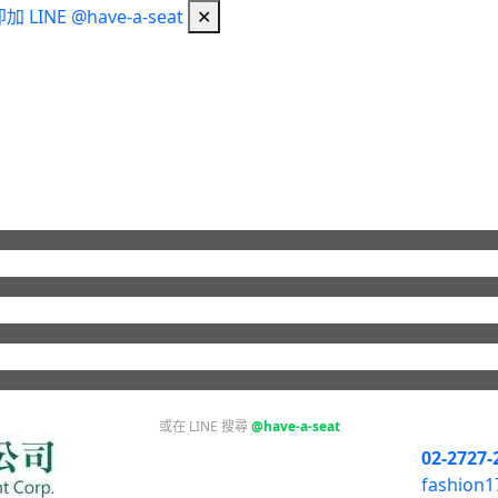
加 LINE @have-a-seat
✕
或在 LINE 搜尋
@have-a-seat
02-2727-
fashion