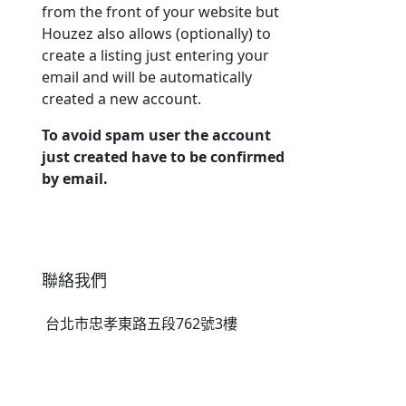
from the front of your website but
Houzez also allows (optionally) to
create a listing just entering your
email and will be automatically
created a new account.
To avoid spam user the account
just created have to be confirmed
by email.
聯絡我們
台北市忠孝東路五段762號3樓