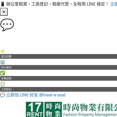
📱 辦公室租賃・工商登記・租屋代管，全程用 LINE 搞定！
立即
✕
💬
加 LINE 好友，立即免費諮詢！
辦公室租賃・工商登記・租屋代管
⚡
當日回覆
🏢
四大館別
✅
免費諮詢
📋
工商登記
💬 立即加 LINE 好友 @have-a-seat