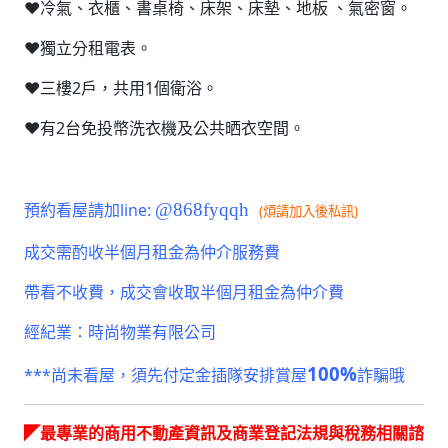
♥冷氣、衣櫃、書桌椅、床架、床墊、地板 、氣密窗。
♥獨立分租電表。
♥三樓2戶，共用1個衛浴。
♥有2台免投幣洗衣機及公共晒衣空間。
預約看屋請加line:
@868fyqqh
(煩請加入後私訊)
成交需酌收半個月租金為仲介服務費
帶看不收費，成交會收取半個月租金為仲介費
經紀業：時尚物業有限公司
100%
***尚未看屋，須先付定金插隊安排賞屋
詐騙哦
◤最專業的商用不動產資訊及商業登記法規與稅務相關諮