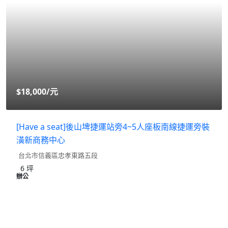
$18,000
/元
[Have a seat]後山埤捷運站旁4~5人座板南線捷運旁裝
潢新商務中心
台北市信義區忠孝東路五段
6
坪
辦公