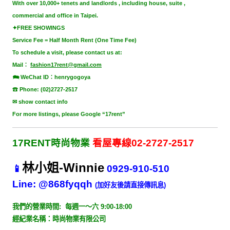
With over 10,000+ tenets and landlords , including house, suite ,
commercial and office in Taipei.
✦FREE SHOWINGS
Service Fee = Half Month Rent (One Time Fee)
To schedule a visit, please contact us at:
Mail：
fashion17rent@gmail.com
🗪 WeChat ID：henrygogoya
☎ Phone: (02)2727-2517
✉ show contact info
For more listings, please Google “17rent”
17RENT時尚物業
看屋專線
02-2727-2517
林小姐
-Winnie
📱
0929-910-510
Line: @868fyqqh
(加好友後請直接傳訊息)
我們的營業時間:
每週一～六 9:00-18:00
經紀業名稱：時尚物業有限公司