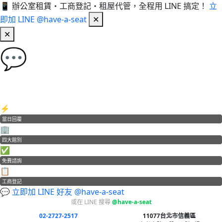
📱 辦公室租賃・工商登記・租屋代管，全程用 LINE 搞定！
立
即加 LINE @have-a-seat
✕
✕
💬
加 LINE 好友，立即免費諮詢！
辦公室租賃・工商登記・租屋代管
⚡
當日回覆
🏢
四大館別
✅
免費諮詢
📋
工商登記
💬 立即加 LINE 好友 @have-a-seat
或在 LINE 搜尋
@have-a-seat
02-2727-2517
11077台北市信義區