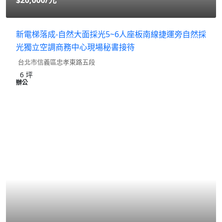
$20,000
/元
新電梯落成-自然大面採光5~6人座板南線捷運旁自然採
光獨立空調商務中心現場秘書接待
台北市信義區忠孝東路五段
6
坪
辦公