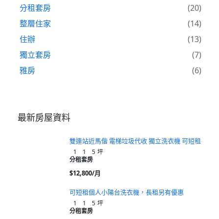
分租套房
(20)
整層住家
(14)
住辦
(13)
獨立套房
(7)
雅房
(6)
最新房屋資料
雙連站近馬偕 電梯垃圾代收 獨立洗衣機 可短租
1
1
5
坪
分租套房
$12,800/月
可短租個人小陽台洗衣機，長租另有優惠
1
1
5
坪
分租套房